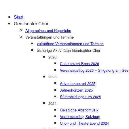
Skip
Home
to
Menu
Start
content
Gemischter Chor
Allgemeines und Repertoire
Veranstaltungen und Termine
zukünftige Veranstaltungen und Termine
bisherige Aktivitäten Gemischter Chor
2026
Chorkonzert Boos 2026
Vereinsausflug 2026 – Singalong am See
2025
Adventskonzert 2025
Jahreskonzert 2025
Stimmbildungskurs 2025
2024
Geistliche Abendmusik
Vereinsausflug Salzburg
Chor- und Theaterabend 2024